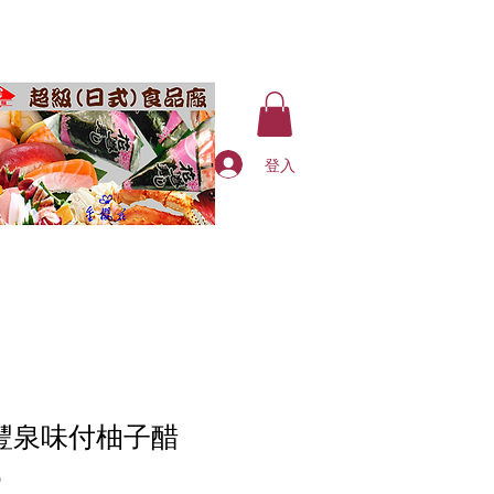
登入
9 豐泉味付柚子醋
價
0