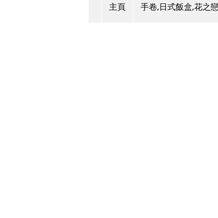
主頁
手卷,日式飯盒,花之