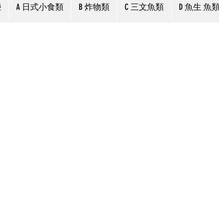
戀
A 日式小食類
B 炸物類
C 三文魚類
D 魚生 魚