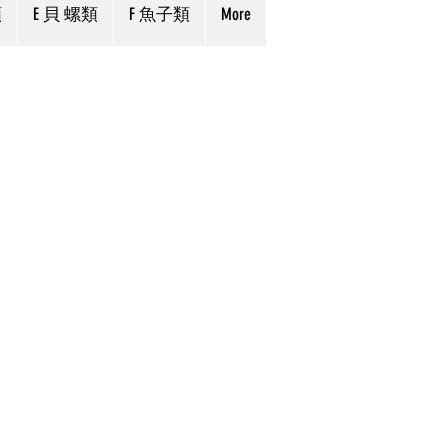
類
E 貝 螺類
F 魚子類
More