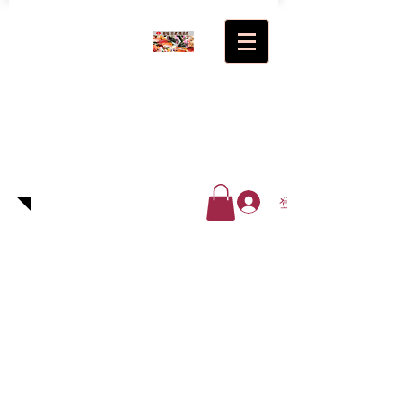
超級(日
式)食品
廠有限
公司
登入