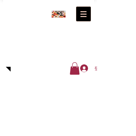
超級(日
式)食品
廠有限
公司
登入