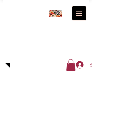
超級(日
式)食品
廠有限
公司
登入