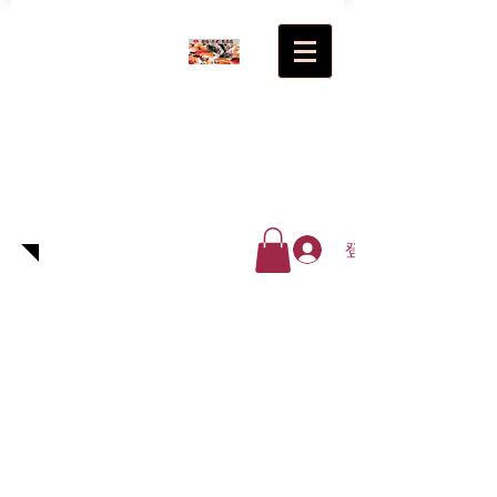
超級(日
式)食品
廠有限
公司
登入