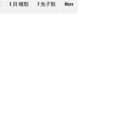
類
E 貝 螺類
F 魚子類
More