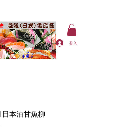
登入
-1 日本油甘魚柳
價
0