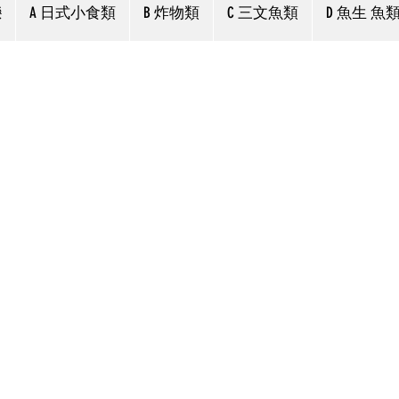
戀
A 日式小食類
B 炸物類
C 三文魚類
D 魚生 魚