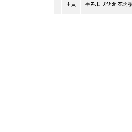
主頁
手卷,日式飯盒,花之