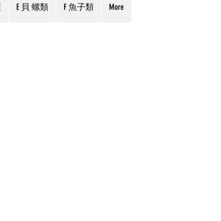
類
E 貝 螺類
F 魚子類
More