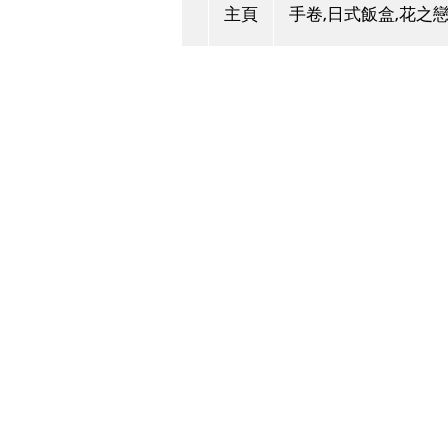
主頁
手卷,日式飯盒,花之