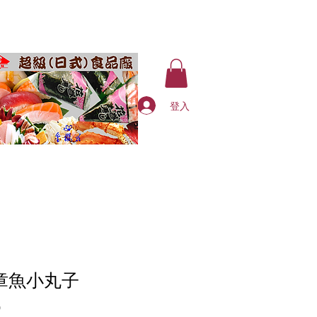
登入
0 章魚小丸子
價
0