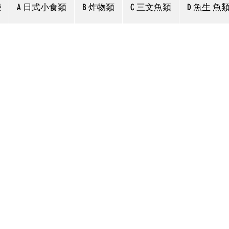
戀
A 日式小食類
B 炸物類
C 三文魚類
D 魚生 魚