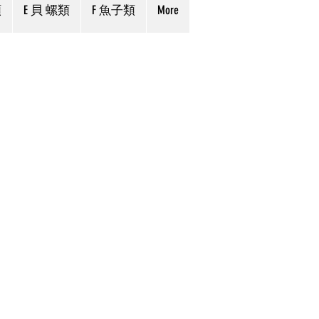
類
E 貝 螺類
F 魚子類
More