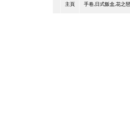
主頁
手卷,日式飯盒,花之