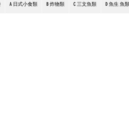
戀
A 日式小食類
B 炸物類
C 三文魚類
D 魚生 魚