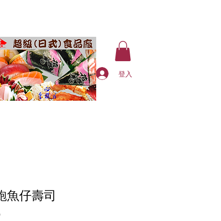
登入
4 鮑魚仔壽司
價
0