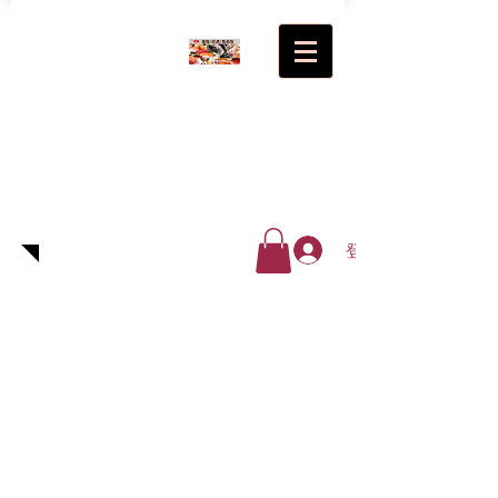
超級(日
式)食品
廠有限
公司
登入