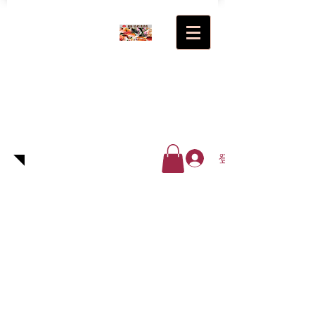
超級(日
式)食品
廠有限
公司
登入