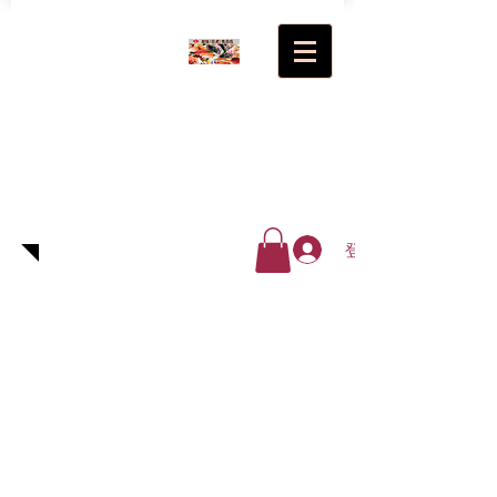
超級(日
式)食品
廠有限
公司
登入