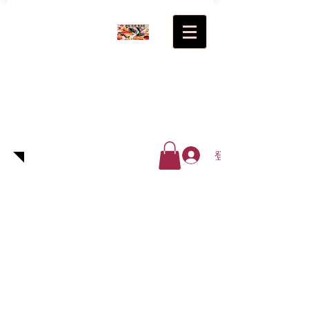
超級(日
式)食品
廠有限
公司
登入