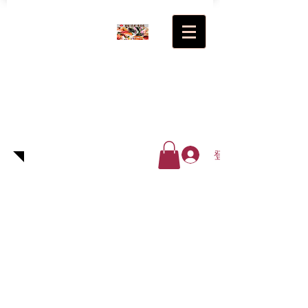
超級(日
式)食品
廠有限
公司
登入