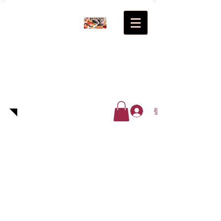
超級(日
式)食品
廠有限
公司
登入