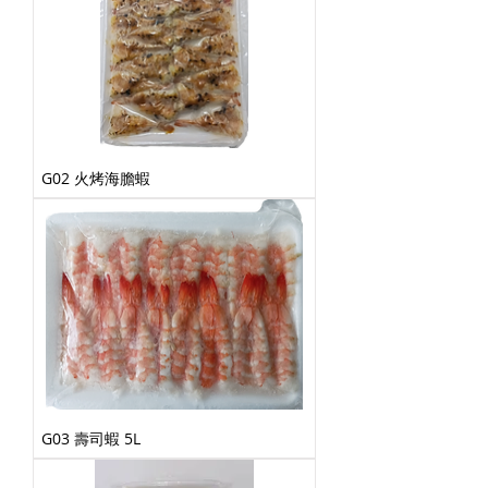
G02 火烤海膽蝦
G03 壽司蝦 5L